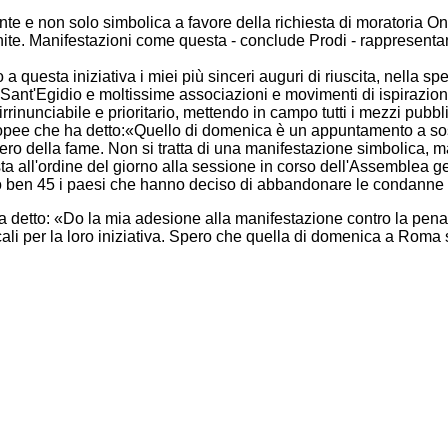
tante e non solo simbolica a favore della richiesta di moratoria On
te. Manifestazioni come questa - conclude Prodi - rappresenta
a questa iniziativa i miei più sinceri auguri di riuscita, nella
i Sant'Egidio e moltissime associazioni e movimenti di ispirazi
rrinunciabile e prioritario, mettendo in campo tutti i mezzi pubbl
uropee che ha detto:«Quello di domenica è un appuntamento a sos
ro della fame. Non si tratta di una manifestazione simbolica, m
ta all'ordine del giorno alla sessione in corso dell'Assemblea ge
o ben 45 i paesi che hanno deciso di abbandonare le condanne ca
 detto: «Do la mia adesione alla manifestazione contro la pena 
dicali per la loro iniziativa. Spero che quella di domenica a Rom