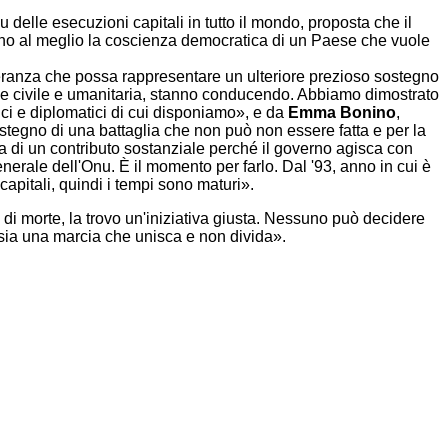
u delle esecuzioni capitali in tutto il mondo, proposta che il
no al meglio la coscienza democratica di un Paese che vuole
 speranza che possa rappresentare un ulteriore prezioso sostegno
one civile e umanitaria, stanno conducendo. Abbiamo dimostrato
ici e diplomatici di cui disponiamo», e da
Emma Bonino
,
tegno di una battaglia che non può non essere fatta e per la
a di un contributo sostanziale perché il governo agisca con
nerale dell'Onu. È il momento per farlo. Dal '93, anno in cui è
pitali, quindi i tempi sono maturi».
di morte, la trovo un'iniziativa giusta. Nessuno può decidere
a sia una marcia che unisca e non divida».