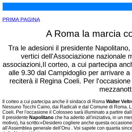
PRIMA PAGINA
A Roma la marcia co
Tra le adesioni il presidente Napolitano, 
vertici dell'Associazione nazionale ma
associazioni,Il corteo, a cui partecipa anc
alle 9.30 dal Campidoglio per arrivare a
reciterà il Regina Coeli. Per l'occasione
mezzanotte
Il corteo a cui partecipa anche il sindaco di Roma
Walter Veltr
Nessuno Tocchi Caino, dai Radicali e dal Comune di Roma. La 
Coeli. Per l'occasione il Colosseo sarà illuminato a partire da
Il presidente
Napolitano
che ha aderito all'iniziativa, in un m
motivo), ha scritto:«Desidero cogliere anche questa occasione
all'Assemblea generale dell'Onu . Voi sapete con quanta sincer