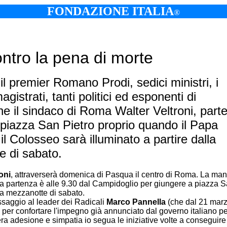
FONDAZIONE ITALIA
®
ntro la pena di morte
il premier Romano Prodi, sedici ministri, i
gistrati, tanti politici ed esponenti di
he il sindaco di Roma Walter Veltroni, part
 piazza San Pietro proprio quando il Papa
 il Colosseo sarà illuminato a partire dalla
 di sabato.
oni
, attraverserà domenica di Pasqua il centro di Roma. La man
partenza è alle 9.30 dal Campidoglio per giungere a piazza Sa
lla mezzanotte di sabato.
essaggio al leader dei Radicali
Marco Pannella
(che dal 21 marz
 per confortare l'impegno già annunciato dal governo italiano p
a adesione e simpatia io segua le iniziative volte a conseguire 