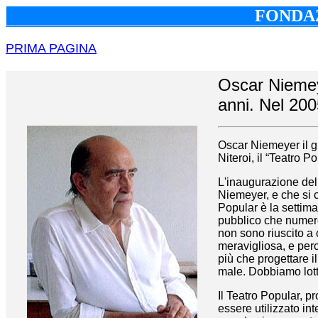
FONDAZ
PRIMA PAGINA
Oscar Niemey
anni. Nel 2005
Oscar Niemeyer il g
Niteroi, il “Teatro P
L'inaugurazione del 
Niemeyer, e che si 
Popular è la settim
pubblico che numero
non sono riuscito a c
meravigliosa, e perc
più che progettare il
male. Dobbiamo lott
Il Teatro Popular, p
essere utilizzato i