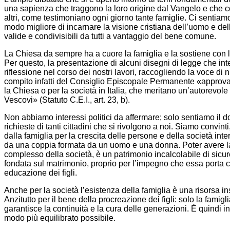
una sapienza che traggono la loro origine dal Vangelo e che cont
altri, come testimoniano ogni giorno tante famiglie. Ci sentiamo
modo migliore di incarnare la visione cristiana dell’uomo e dell
valide e condivisibili da tutti a vantaggio del bene comune.
La Chiesa da sempre ha a cuore la famiglia e la sostiene con l
Per questo, la presentazione di alcuni disegni di legge che inte
riflessione nel corso dei nostri lavori, raccogliendo la voce d
compito infatti del Consiglio Episcopale Permanente «approvar
la Chiesa o per la società in Italia, che meritano un’autorevo
Vescovi» (Statuto C.E.I., art. 23, b).
Non abbiamo interessi politici da affermare; solo sentiamo il dov
richieste di tanti cittadini che si rivolgono a noi. Siamo convin
dalla famiglia per la crescita delle persone e della società inte
da una coppia formata da un uomo e una donna. Poter avere la s
complesso della società, è un patrimonio incalcolabile di sicure
fondata sul matrimonio, proprio per l’impegno che essa porta c
educazione dei figli.
Anche per la società l’esistenza della famiglia è una risorsa inso
Anzitutto per il bene della procreazione dei figli: solo la famig
garantisce la continuità e la cura delle generazioni. È quindi i
modo più equilibrato possibile.