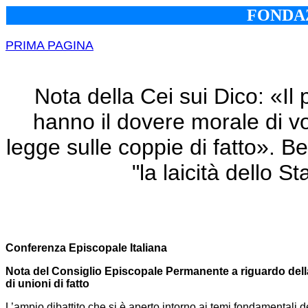
FONDAZ
PRIMA PAGINA
Nota della Cei sui Dico: «Il po
hanno il dovere morale di vo
legge sulle coppie di fatto». Ber
"la laicità dello St
Conferenza Episcopale Italiana
Nota del Consiglio Episcopale Permanente a riguardo della f
di unioni di fatto
L’ampio dibattito che si è aperto intorno ai temi fondamentali d