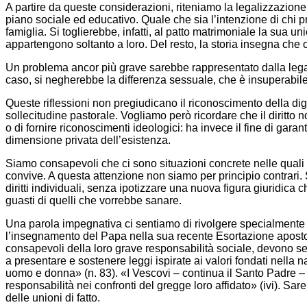
A partire da queste considerazioni, riteniamo la legalizzazione d
piano sociale ed educativo. Quale che sia l’intenzione di chi pr
famiglia. Si toglierebbe, infatti, al patto matrimoniale la sua uni
appartengono soltanto a loro. Del resto, la storia insegna che
Un problema ancor più grave sarebbe rappresentato dalla legal
caso, si negherebbe la differenza sessuale, che è insuperabile
Queste riflessioni non pregiudicano il riconoscimento della dign
sollecitudine pastorale. Vogliamo però ricordare che il diritto 
o di fornire riconoscimenti ideologici: ha invece il fine di gara
dimensione privata dell’esistenza.
Siamo consapevoli che ci sono situazioni concrete nelle quali 
convive. A questa attenzione non siamo per principio contrari. 
diritti individuali, senza ipotizzare una nuova figura giuridica
guasti di quelli che vorrebbe sanare.
Una parola impegnativa ci sentiamo di rivolgere specialmente a
l’insegnamento del Papa nella sua recente Esortazione apostolica
consapevoli della loro grave responsabilità sociale, devono sen
a presentare e sostenere leggi ispirate ai valori fondati nella n
uomo e donna» (n. 83). «I Vescovi – continua il Santo Padre – s
responsabilità nei confronti del gregge loro affidato» (ivi). S
delle unioni di fatto.