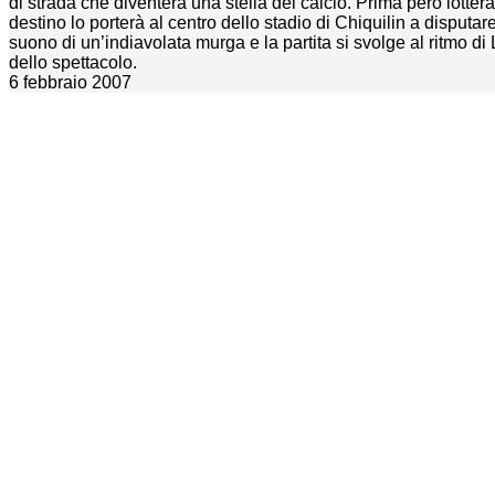
di strada che diventerà una stella del calcio. Prima però lotterà
destino lo porterà al centro dello stadio di Chiquilin a disputar
suono di un’indiavolata murga e la partita si svolge al ritmo di
dello spettacolo.
6 febbraio 2007