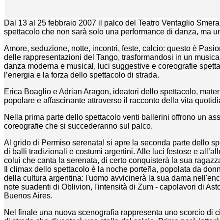
Dal 13 al 25 febbraio 2007 il palco del Teatro Ventaglio Smeral
spettacolo che non sarà solo una performance di danza, ma un v
Amore, seduzione, notte, incontri, feste, calcio: questo è Pas
delle rappresentazioni del Tango, trasformandosi in un music
danza moderna e musical, luci suggestive e coreografie spetta
l’energia e la forza dello spettacolo di strada.
Erica Boaglio e Adrian Aragon, ideatori dello spettacolo, mater
popolare e affascinante attraverso il racconto della vita quotid
Nella prima parte dello spettacolo venti ballerini offrono un as
coreografie che si succederanno sul palco.
Al grido di Permiso serenata! si apre la seconda parte dello sp
di balli tradizionali e costumi argertini. Alle luci festose e all’a
colui che canta la serenata, di certo conquisterà la sua ragazz
Il climax dello spettacolo è la noche porteña, popolata da donne
della cultura argentina: l'uomo avvicinerà la sua dama nell'
note suadenti di Oblivion, l'intensità di Zum - capolavori di Asto
Buenos Aires.
Nel finale una nuova scenografia rappresenta uno scorcio di cit