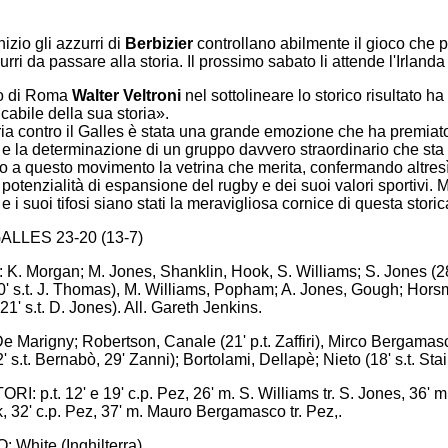
nizio gli azzurri di
Berbizier
controllano abilmente il gioco che
urri da passare alla storia. Il prossimo sabato li attende l'Irlanda 
co di Roma
Walter Veltroni
nel sottolineare lo storico risultato ha
cabile della sua storia».
ria contro il Galles è stata una grande emozione che ha premiato
 e la determinazione di un gruppo davvero straordinario che sta
o a questo movimento la vetrina che merita, confermando altres
 potenzialità di espansione del rugby e dei suoi valori sportivi.
e i suoi tifosi siano stati la meravigliosa cornice di questa stori
ALLES 23-20 (13-7)
. Morgan; M. Jones, Shanklin, Hook, S. Williams; S. Jones (28' p
' s.t. J. Thomas), M. Williams, Popham; A. Jones, Gough; Horsma
21' s.t. D. Jones). All. Gareth Jenkins.
De Marigny; Robertson, Canale (21' p.t. Zaffiri), Mirco Bergama
' s.t. Bernabò, 29' Zanni); Bortolami, Dellapè; Nieto (18' s.t. Stai
: p.t. 12' e 19' c.p. Pez, 26' m. S. Williams tr. S. Jones, 36' m. 
, 32' c.p. Pez, 37' m. Mauro Bergamasco tr. Pez,.
 White (Inghilterra).