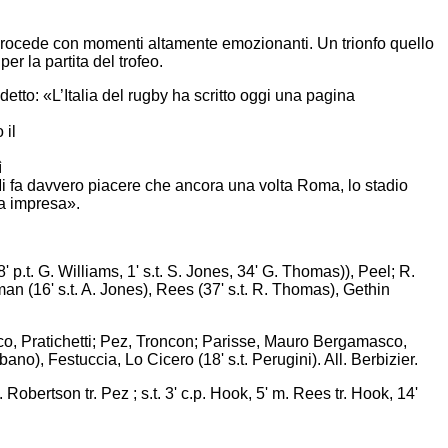
 procede con momenti altamente emozionanti. Un trionfo quello
per la partita del trofeo.
 detto: «L’Italia del rugby ha scritto oggi una pagina
 il
ì
 Mi fa davvero piacere che ancora una volta Roma, lo stadio
ca impresa».
.t. G. Williams, 1' s.t. S. Jones, 34' G. Thomas)), Peel; R.
n (16' s.t. A. Jones), Rees (37' s.t. R. Thomas), Gethin
sco, Pratichetti; Pez, Troncon; Parisse, Mauro Bergamasco,
bano), Festuccia, Lo Cicero (18' s.t. Perugini). All. Berbizier.
Robertson tr. Pez ; s.t. 3' c.p. Hook, 5' m. Rees tr. Hook, 14'