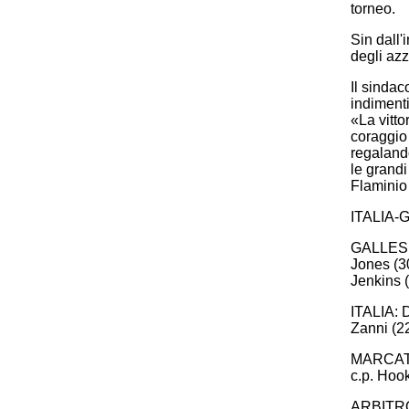
torneo.
Sin dall'i
degli azz
Il sinda
indimenti
«La vitto
coraggio
regaland
le grandi
Flaminio 
ITALIA-G
GALLES: K
Jones (30
Jenkins (
ITALIA: 
Zanni (22
MARCATORI
c.p. Hook
ARBITRO: