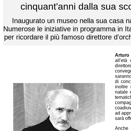
cinquant'anni dalla sua s
Inaugurato un museo nella sua casa n
Numerose le iniziative in programma in It
per ricordare il più famoso direttore d'or
Arturo 
all'età
diretto
convegni
saranno
di conc
inoltre
natale 
tematic
compagn
coadiuv
ad appro
sarà off
Anche